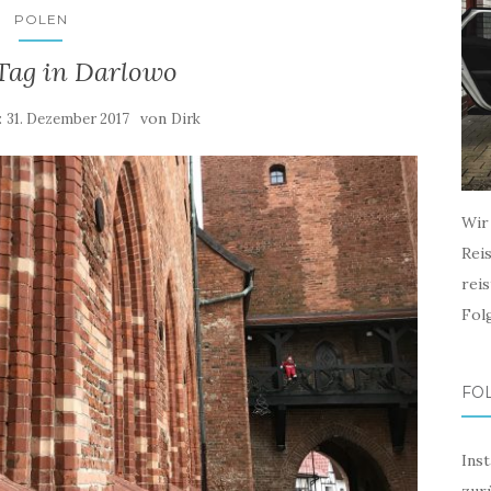
POLEN
 Tag in Darlowo
:
von
31. Dezember 2017
Dirk
Wir
Rei
rei
Fol
FO
Ins
zur