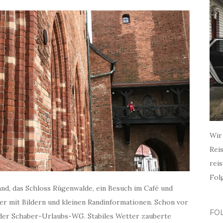
Wir
Rei
rei
Fol
and, das Schloss Rügenwalde, ein Besuch im Café und
r mit Bildern und kleinen Randinformationen.
Schon vor
FO
der Schaber-Urlaubs-WG. Stabiles Wetter zauberte